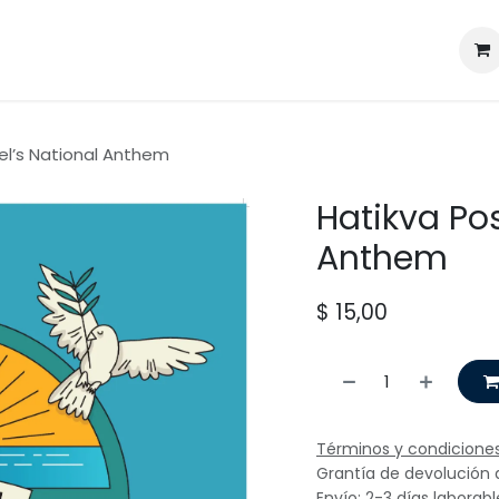
My Portal
Contáctenos
Educational Resources
Tiend
ael’s National Anthem
Hatikva Pos
Anthem
$
15,00
Términos y condicione
Grantía de devolución 
Envío: 2-3 días laborabl