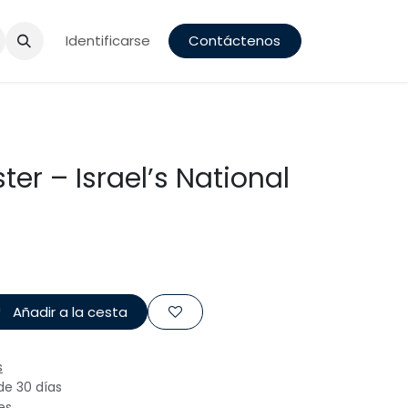
a
Identificarse
Contáctenos
ter – Israel’s National
Añadir a la cesta
s
de 30 días
es