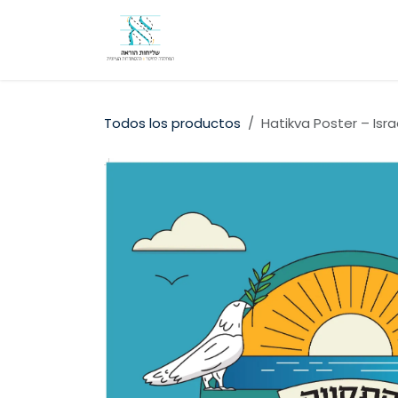
Ir al contenido
Inicio
Foro
Candidates
Todos los productos
Hatikva Poster – Isr